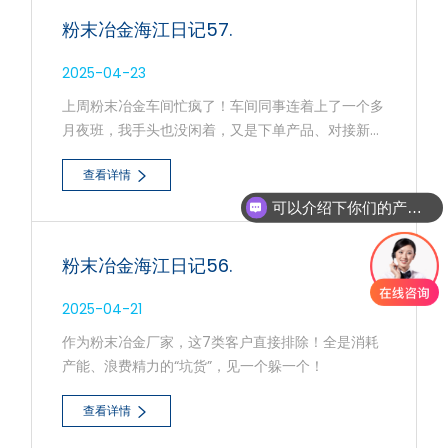
专炉烧结，升温、保温、钝化全流程都是单独工艺，
粉末冶金海江日记57.
能保证硬度统一。
2025-04-23
上周粉末冶金车间忙疯了！车间同事连着上了一个多
月夜班，我手头也没闲着，又是下单产品、对接新客
户报价，又是忙着下单。
查看详情
可以介绍下你们的产品么
粉末冶金海江日记56.
2025-04-21
作为粉末冶金厂家，这7类客户直接排除！全是消耗
产能、浪费精力的“坑货”，见一个躲一个！
查看详情