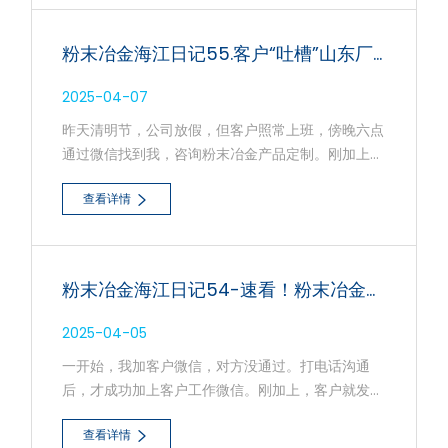
粉末冶金海江日记55.客户“吐槽”山东厂交货慢，粉末冶金订单有望花落我司
2025-04-07
昨天清明节，公司放假，但客户照常上班，傍晚六点
通过微信找到我，咨询粉末冶金产品定制。刚加上好
友，客户就急着要公司地址，打算寄粉末冶金样品过
查看详情
来。为避免做无用功，节省双方时间，我让客户先给
我发4张产品图片，确定公司能否承接。
粉末冶金海江日记54-速看！粉末冶金铜订单，超百万产量材料咋选？
2025-04-05
一开始，我加客户微信，对方没通过。打电话沟通
后，才成功加上客户工作微信。刚加上，客户就发来
两张产品图片，咨询用粉末冶金铜来做，还打微信电
查看详情
话跟我讲了粉末冶金产品要求。产品厚度4.5毫米，