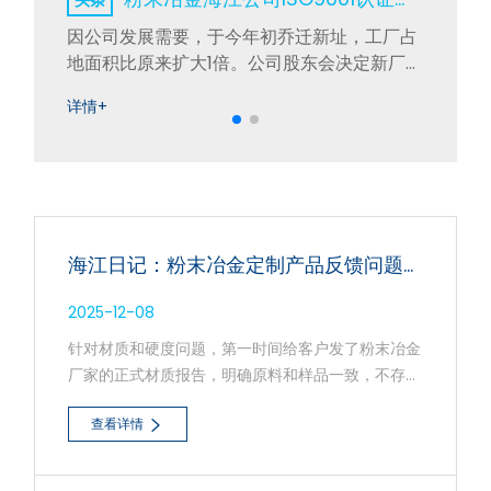
集
因公司发展需要，于今年初乔迁新址，工厂占
的
地面积比原来扩大1倍。公司股东会决定新厂导
件
入ISO9001质量管理体系，提升企业形象，提
详情+
相
升公司管理绩效，确保产品质量精益求精。公
司聘请专业辅导机构的老师对企业进行
ISO9001辅导。
海江日记：粉末冶金定制产品反馈问题逐条处理说明
2025-12-08
针对材质和硬度问题，第一时间给客户发了粉末冶金
厂家的正式材质报告，明确原料和样品一致，不存在
材质不符。铬元素超标问题已核对检测数据，后续会
查看详情
和厂家复核原料批次，确保量产产品元素含量达标。
关于硬度差异，跟客户说清楚：样品是小批量随炉烧
结，没单独做专属工艺，仅用来确认尺寸；量产会用