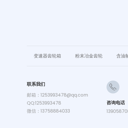
变速器齿轮箱
粉末冶金齿轮
含油
联系我们
邮箱：
1253993478@qq.com
咨询电话
QQ:1253993478
微信：13758884033
13905870