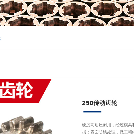
压
250传动齿轮
硬度高耐压耐用，经过模具
损；表面防锈处理，做工精