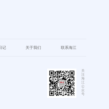
日记
关于我们
联系海江
关
注
海
江
公
众
号