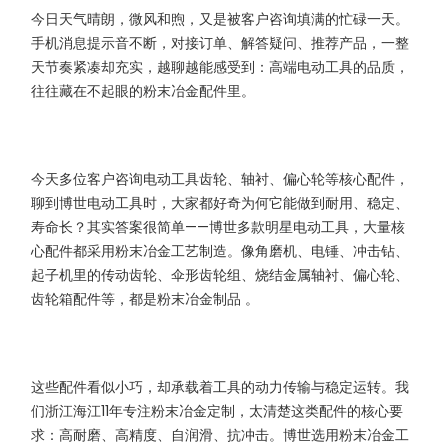
今日天气晴朗，微风和煦，又是被客户咨询填满的忙碌一天。
手机消息提示音不断，对接订单、解答疑问、推荐产品，一整
天节奏紧凑却充实，越聊越能感受到：高端电动工具的品质，
往往藏在不起眼的粉末冶金配件里。
今天多位客户咨询电动工具齿轮、轴衬、偏心轮等核心配件，
聊到博世电动工具时，大家都好奇为何它能做到耐用、稳定、
寿命长？其实答案很简单——博世多款明星电动工具，大量核
心配件都采用粉末冶金工艺制造。像角磨机、电锤、冲击钻、
起子机里的传动齿轮、伞形齿轮组、烧结金属轴衬、偏心轮、
齿轮箱配件等，都是粉末冶金制品 。
这些配件看似小巧，却承载着工具的动力传输与稳定运转。我
们浙江海江11年专注粉末冶金定制，太清楚这类配件的核心要
求：高耐磨、高精度、自润滑、抗冲击。博世选用粉末冶金工