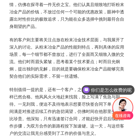
情，仿佛在探寻着一件无价之宝。他们认真且细致地打听粉末
冶金产品的价钱，不放过任何一个可能的优惠政策，眼神中透
露出对性价比的极致追求，只为能在众多选择中挑到最符合自
身期望的产品。
有的客户则主要将关注点放在粉末冶金技术层面，与我展开了
深入的讨论。从粉末冶金产品的性能到特点，再到具体的应用
场景，每一个细节都不曾放过，进行了全面而又细致入微的交
流。他们时而眉头紧皱，思考着某个技术要点；时而目光炯
炯，提出独到的见解，目的就是要确保粉末冶金产品能够完美
契合他们的实际需求，不留一丝遗憾。
特别值得一提的是，还有一个客户，之前做的粉末冶金产品打
你们是怎么收费的呢
样已然合格。他风风火火地赶来找我，脸上写满了焦急与期
待。一见到我，便迫不及待地表示想要尽快签合同下单，话语
间满是对推进后续工作的急切渴望，仿佛时间在他那里变得无
比珍贵。他深知，只有迅速签订合同，才能赶快开启后续的工
作步骤，为双方合作的新路程按下加速键。这一天，与这些客
户的交流让我充分感受到了工作的价值与意义。