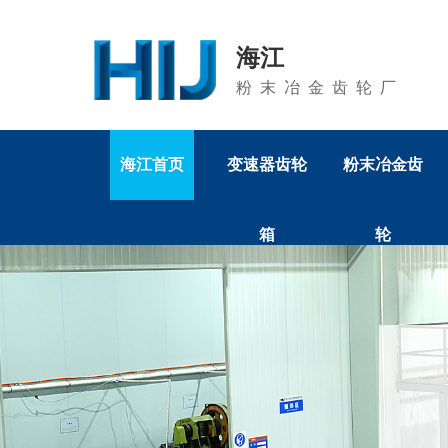
海江
粉末冶金齿轮厂
海江首页
变速器齿轮
粉末冶金齿
箱
轮