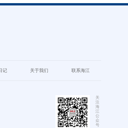
日记
关于我们
联系海江
关
注
海
江
公
众
号