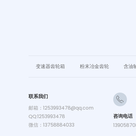
变速器齿轮箱
粉末冶金齿轮
含油
联系我们
邮箱：
1253993478@qq.com
咨询电话
QQ:1253993478
微信：13758884033
13905870