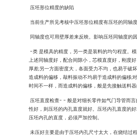
压坯形位精度的缺陷
当前生产所见考核中压坯形位精度有压坯的同轴
同轴度也可用壁厚差来反映。影响压坯同轴度的
-
类 是模具的精度，另一类是装料的均匀程度。
上述同轴度好，配合间隙小，芯模直度好，刚度好
厚差
;
另一方面密度大，各面受力不均，也易于破
造成料的偏移，敲料振动不均易于造成料的偏移
;
时间不一样，而造成料的偏移，般是先接触送料器
压坯直度检查
- -
般是对细长零件如气门导管而言
性好，则压坯的内孔直度就好。压坯内孔直度的好
压坯内孔的直度，必须严加控制。
未压好主要是由于压坯内孔尺寸太大，在烧结过