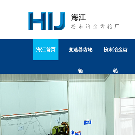
海江
粉末冶金齿轮厂
海江首页
变速器齿轮
粉末冶金齿
箱
轮