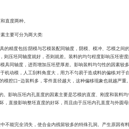
度和直度两种。
因素主要可分为两大类
:
模具的精度包括
:
阴模与芯模装配同轴度，阴模、模冲、芯模之间的
，则压坯同轴度就好，否则就差。装料的均匀程度影响压坯密度
坏模具同轴度，进而增加压坯壁厚差。影响装料均匀性的因素较
对于机动模，人工刮料角度大，用力不匀易于造成料的偏移
;
对于
的模腔口
-
边装料多，零件直径越大，这种偏移现象也就越严重
的。影响压坯内孔直度的因素主要是芯模的直度、刚度和装料均
坏，直接影响整坯直度的好坏，而且由于压坯内孔直度与外圆母
程中不能完全消失，使合金内残留较多的特殊孔洞。产生原因有