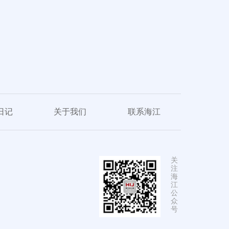
日记
关于我们
联系海江
关
注
海
江
公
众
号