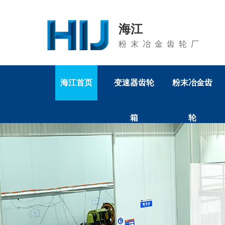
海江
粉末冶金齿轮厂
海江首页
变速器齿轮
粉末冶金齿
箱
轮