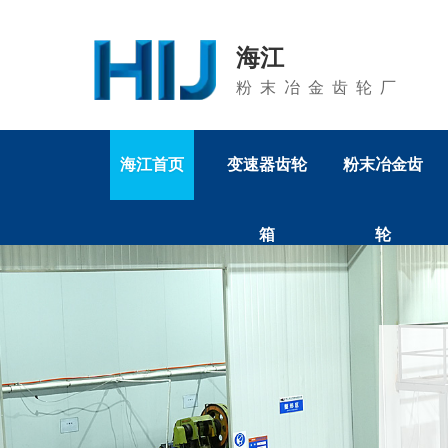
海江
粉末冶金齿轮厂
海江首页
变速器齿轮
粉末冶金齿
箱
轮