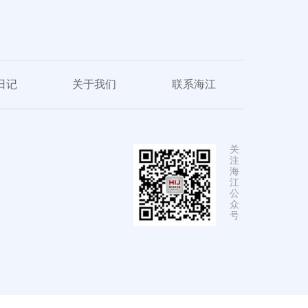
日记
关于我们
联系海江
关
注
海
江
公
众
号