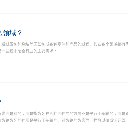
么领域？
末通过压制和烧结等工艺制成各种零件和产品的过程。其在各个领域都有
是一些粉末冶金行业的主要需求：
？
齿廓面是斜的，而是指齿牙在圆柱面伸展的方向不是平行于基轴的，而是
直齿轮齿牙的伸展是平行于基轴的。斜齿轮的齿廓面一样可以做成渐开线