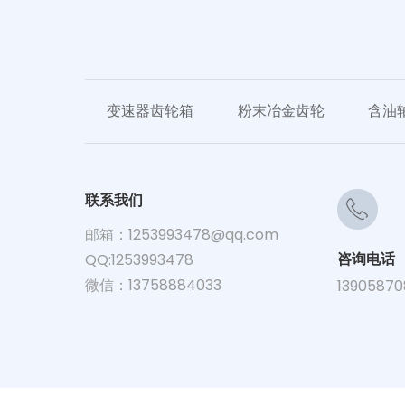
变速器齿轮箱
粉末冶金齿轮
含油
联系我们
邮箱：
1253993478@qq.com
咨询电话
QQ:1253993478
微信：13758884033
13905870