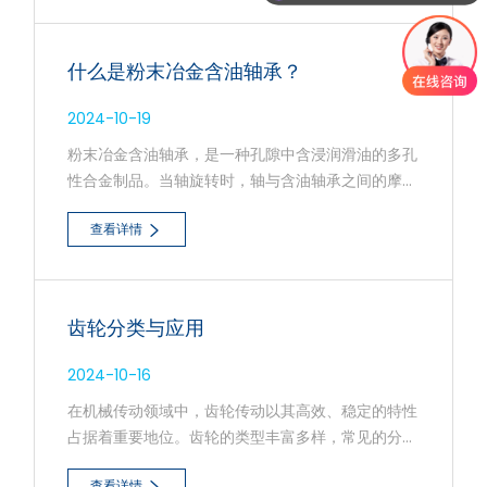
率和使用寿命。
什么是粉末冶金含油轴承？
2024-10-19
粉末冶金含油轴承，是一种孔隙中含浸润滑油的多孔
性合金制品。当轴旋转时，轴与含油轴承之间的摩擦
会使轴承温度升高，同时产生泵吸作用。此时，润滑
查看详情
油会从含油轴承的内径或外径摩擦表面渗出；而当轴
停止转动时，润滑油又回流至含油轴承内部。
齿轮分类与应用
2024-10-16
在机械传动领域中，齿轮传动以其高效、稳定的特性
占据着重要地位。齿轮的类型丰富多样，常见的分类
方式主要有按轴的布置方式、齿线相对于齿轮母线方
查看详情